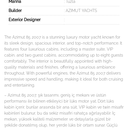
Marina
: Tuzla
Builder
: AZIMUT YACHTS
Exterior Designer
:
The Azimut 85 2007 is a stunning luxury motor yacht known for
its sleek design, spacious interior, and top-notch performance. It
features four luxurious cabins, including a master suite, VIP
cabin, and two guest cabins, accommodating up to eight guests
comfortably. The interior is beautifully appointed with high-
quality materials and finishes, offering a luxurious ambiance
throughout. With powerful engines, the Azimut 85 2007 delivers
impressive speed and handling, making it ideal for both cruising
and entertaining.
– Azimut 85 2007, şık tasarımı, geniş iç mekanı ve üstün
performansı ile bilinen etkileyici bir lüks motor yat. Dört lüks
kabin içerir, bunlar arasında bir ana süit, VIP kabin ve twin misafir
kabinleri bulunur, bu da sekiz misafiri rahatça ağırlayabilir. İç
mekan, yüksek kaliteli malzemeler ve detaylarla güzel bir
şekilde donatılmış olup, her yerde lüks bir ortam sunar. Güçlü