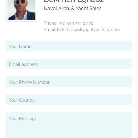
Naval Arch. & Yacht Sales
Phone: +90 549 774 87 78
Email: bekirhan@skylightyachting.com
Your Name
Email address
Email
Your Phone Number
Your Country
Your Message