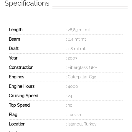
Specifications
Length
: 28,83 mt mt.
Beam
: 6,4 mt mt.
Draft
: 1,8 mt mt.
Year
: 2007
Construction
: Fiberglass GRP
Engines
: Caterpillar C32
Engine Hours
: 4000
Cruising Speed
: 24
Top Speed
: 30
Flag
: Turkish
Location
: Istanbul Turkey